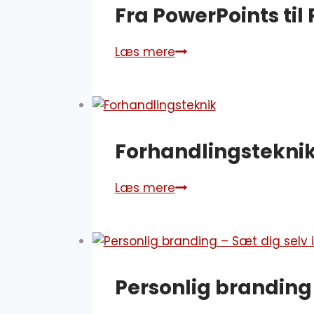
Fra PowerPoints til
Læs mere
Fra
PowerPoints
til
PowerPoint
Professionel
Forhandlingstekni
Læs mere
Forhandlingsteknik
Personlig branding –