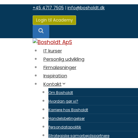
Fortsæt
+45 4717 7505
|
info@bosholdt.dk
til
indhold
Login til Academy
IT kurser
Personlig udvikling
Firmaløsninger
Inspiration
Kontakt
Om Bosholdt
Hvordan gør vi?
Karriere hos Bosholdt
Handelsbetingelser
Persondatapolitik
Strategiske samarbejdspartnere