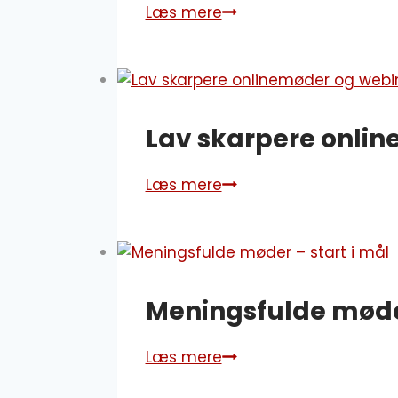
Læs mere
Personlig
branding
–
Sæt
dig
Lav skarpere onli
selv
i
spil!
Læs mere
Lav
skarpere
onlinemøder
og
webinarer
Meningsfulde møder
Læs mere
Meningsfulde
møder