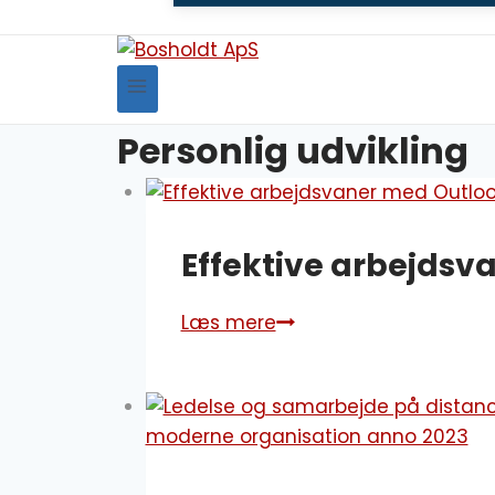
Personlig udvikling
Effektive arbejdsv
Læs mere
Effektive
arbejdsvaner
med
Outlook