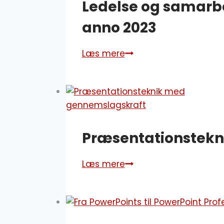
Ledelse og samarb
anno 2023
Læs mere
Ledelse
og
samarbejde
på
distancen –
den
Præsentationstekn
moderne
organisation
anno
Læs mere
Præsentationsteknik
2023
med
gennemslagskraft