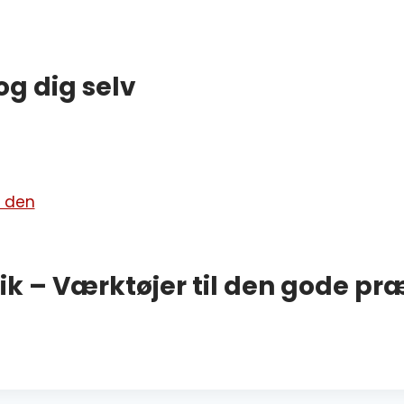
og dig selv
k – Værktøjer til den gode pr