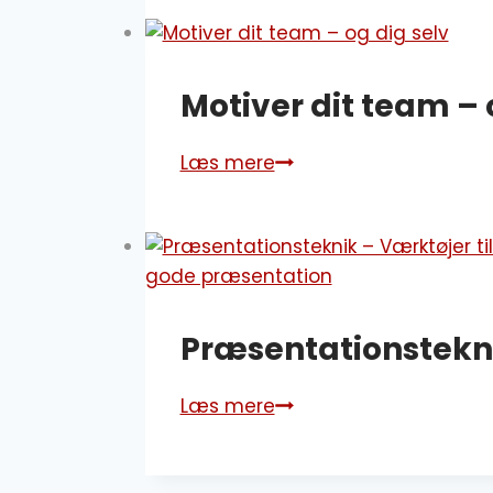
–
start
i
Motiver dit team – 
mål
Læs mere
Motiver
dit
team
–
og
dig
Præsentationstekni
selv
Læs mere
Præsentationsteknik
–
Værktøjer