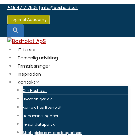
Fortsæt
+45 4717 7505
|
info@bosholdt.dk
til
indhold
Login til Academy
IT kurser
Personlig udvikling
Firmaløsninger
Inspiration
Kontakt
Om Bosholdt
Hvordan gør vi?
Karriere hos Bosholdt
Handelsbetingelser
Persondatapolitik
Strategiske samarbejdspartnere