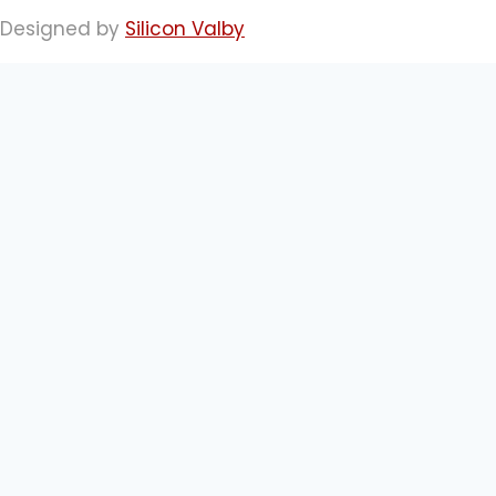
Designed by
Silicon Valby
IT kurser
Personlig udvikling
Firmaløsninger
Inspiration
Skift
Kontakt
undermenu
Om Bosholdt
Hvordan gør vi?
Karriere hos Bosholdt
Handelsbetingelser
Persondatapolitik
Strategiske samarbejdspartnere
Søg