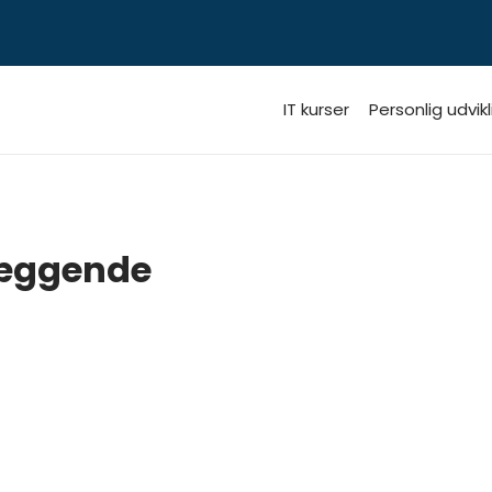
IT kurser
Personlig udvikl
læggende