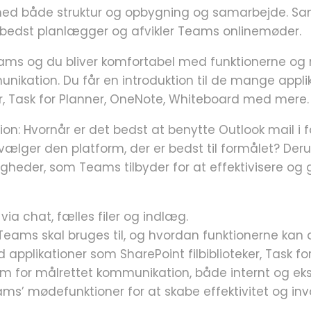
med både struktur og opbygning og samarbejde. Sa
bedst planlægger og afvikler Teams onlinemøder.
Teams og du bliver komfortabel med funktionerne o
unikation. Du får en introduktion til de mange appl
eker, Task for Planner, OneNote, Whiteboard med mere.
ion: Hvornår er det bedst at benytte Outlook mail i 
ger den platform, der er bedst til formålet? Derud
gheder, som Teams tilbyder for at effektivisere og
a chat, fælles filer og indlæg.
 Teams skal bruges til, og hvordan funktionerne kan 
pplikationer som SharePoint filbiblioteker, Task f
m for målrettet kommunikation, både internt og eks
ams’ mødefunktioner for at skabe effektivitet og inv