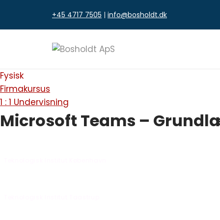
Fortsæt
+45 4717 7505
|
info@bosholdt.dk
til
indhold
Fysisk
Firmakursus
1 : 1 Undervisning
Microsoft Teams – Grund
Mandag den 26-10-2026 fra kl. 09:00 - 16:00
Teknologisk Institut København
Onsdag den 02-12-2026 fra kl. 09:00 - 16:00
Teknologisk Institut Taastrup