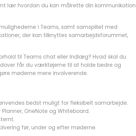
mt lær hvordan du kan målrette din kommunikation
g mulighederne i Teams, samt samspillet med
ikationer, der kan tilknyttes samarbejdsforummet,
forhold til Teams chat eller Indlæg? Hvad skal du
over får du værktøjerne til at holde bedre og
 gøre møderne mere involverende.
anvendes bedst muligt for fleksibelt samarbejde.
or Planner, OneNote og Whiteboard.
ternt.
olvering før, under og efter møderne.