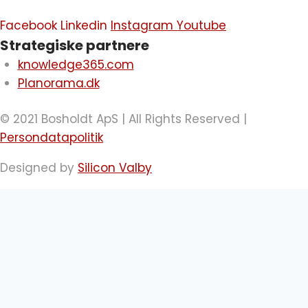
Facebook
Linkedin
Instagram
Youtube
Strategiske partnere
knowledge365.com
Planorama.dk
© 2021 Bosholdt ApS | All Rights Reserved |
Persondatapolitik
Designed by
Silicon Valby
Firmakurser - Få et tilbud
Hvis flere i virksomheden har det samme
kursusbehov, kan et skræddersyet firmakursus
være en fordelagtig løsning. Det skaber et fælles
grundlag og er ofte billigere og mere nærværende
end individuelle kurser. Kontakt os for et tilbud.