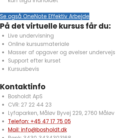
kan tilgå indholdet
Se også OneNote Effektiv Arbejde
På det virtuelle kursus får du:
Live undervisning
Online kursusmateriale
Masser af opgaver og øvelser undervejs
Support efter kurset
Kursusbevis
Kontaktinfo
Bosholdt ApS
CVR: 27 22 44 23
Lyfaparken, Måløv Byvej 229, 2760 Måløv
Telefon: +45 47 17 75 05
Mail: info@bosholdt.dk
Bank: 3430 3434303168