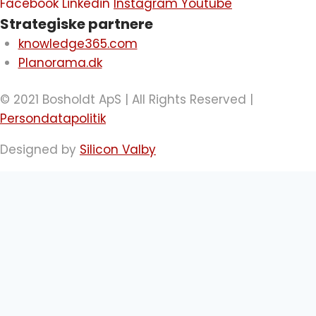
Facebook
Linkedin
Instagram
Youtube
Strategiske partnere
knowledge365.com
Planorama.dk
© 2021 Bosholdt ApS | All Rights Reserved |
Persondatapolitik
Designed by
Silicon Valby
IT kurser
Personlig udvikling
Firmaløsninger
Inspiration
Skift
Kontakt
undermenu
Om Bosholdt
Hvordan gør vi?