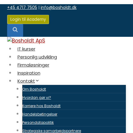
Fortsæt
+45 4717 7505
|
info@bosholdt.dk
til
indhold
Login til Academy
IT kurser
Personlig udvikling
Firmaløsninger
Inspiration
Kontakt
Om Bosholdt
Hvordan gør vi?
Karriere hos Bosholdt
Handelsbetingelser
Persondatapolitik
Strategiske samarbejdspartnere