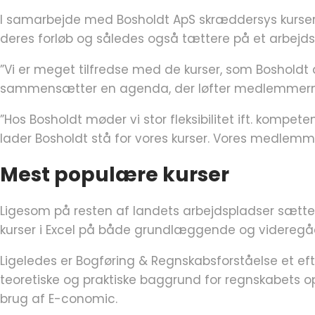
I samarbejde med Bosholdt ApS skræddersys kursern
deres forløb og således også tættere på et arbejdsm
”Vi er meget tilfredse med de kurser, som Bosholdt
sammensætter en agenda, der løfter medlemmernes k
”Hos Bosholdt møder vi stor fleksibilitet ift. kompet
lader Bosholdt stå for vores kurser. Vores medlemme
Mest populære kurser
Ligesom på resten af landets arbejdspladser sættes
kurser i Excel på både grundlæggende og videregå
Ligeledes er Bogføring & Regnskabsforståelse et ef
teoretiske og praktiske baggrund for regnskabets
brug af E-conomic.