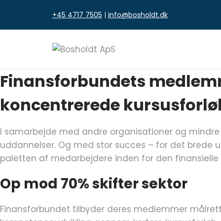
Fortsæt
+45 4717 7505
|
info@bosholdt.dk
til
indhold
Finansforbundets medlemm
koncentrerede kursusforlø
I samarbejde med andre organisationer og mindre v
uddannelser. Og med stor succes – for det brede u
paletten af medarbejdere inden for den finansielle s
Op mod 70% skifter sektor
Finansforbundet tilbyder deres medlemmer målrett