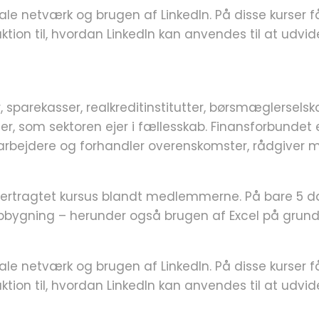
e netværk og brugen af LinkedIn. På disse kurser få
ktion til, hvordan LinkedIn kan anvendes til at udvi
sparekasser, realkreditinstitutter, børsmæglerselska
 som sektoren ejer i fællesskab. Finansforbundet er
edarbejdere og forhandler overenskomster, rådgive
tertragtet kursus blandt medlemmerne. På bare 5 da
 opbygning – herunder også brugen af Excel på gru
e netværk og brugen af LinkedIn. På disse kurser få
ktion til, hvordan LinkedIn kan anvendes til at udvi