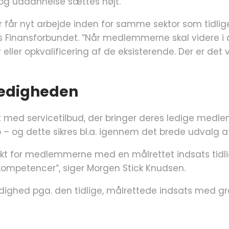
og uddannelse sættes højt.
år nyt arbejde inden for samme sektor som tidligere 
inansforbundet. ”Når medlemmerne skal videre i deres
ller opkvalificering af de eksisterende. Der er de
ledigheden
med servicetilbud, der bringer deres ledige medlem
og dette sikres bl.a. igennem det brede udvalg af
ekt for medlemmerne med en målrettet indsats tidligt 
s kompetencer”, siger Morgen Stick Knudsen.
edighed pga. den tidlige, målrettede indsats med g