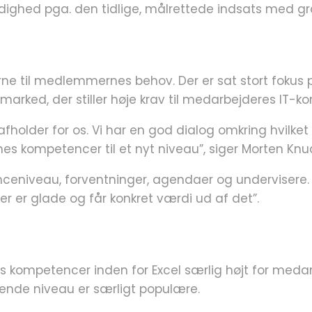
edighed pga. den tidlige, målrettede indsats med g
e til medlemmernes behov. Der er sat stort fokus p
arked, der stiller høje krav til medarbejderes IT-k
 afholder for os. Vi har en god dialog omkring hvil
ompetencer til et nyt niveau”, siger Morten Knuds
enceniveau, forventninger, agendaer og undervisere. D
r er glade og får konkret værdi ud af det”.
 kompetencer inden for Excel særlig højt for medarb
ende niveau er særligt populære.