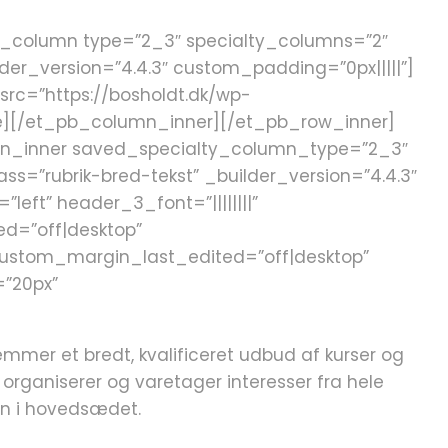
_pb_column type=”2_3″ specialty_columns=”2″
er_version=”4.4.3″ custom_padding=”0px|||||”]
rc=”https://bosholdt.dk/wp-
ge][/et_pb_column_inner][/et_pb_row_inner]
umn_inner saved_specialty_column_type=”2_3″
s=”rubrik-bred-tekst” _builder_version=”4.4.3″
”left” header_3_font=”||||||||”
d=”off|desktop”
custom_margin_last_edited=”off|desktop”
=”20px”
mer et bredt, kvalificeret udbud af kurser og
rganiserer og varetager interesser fra hele
ren i hovedsædet.