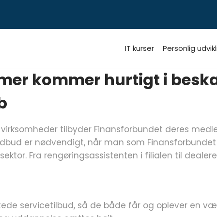
IT kurser
Personlig udvikl
er kommer hurtigt i beskæ
b
irksomheder tilbyder Finansforbundet deres medlem
dbud er nødvendigt, når man som Finansforbundet o
ektor. Fra rengøringsassistenten i filialen til deale
ede servicetilbud, så de både får og oplever en v