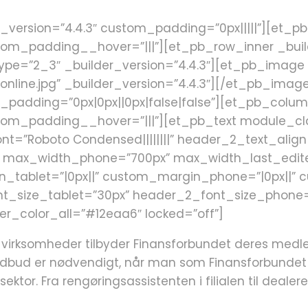
der_version=”4.4.3″ custom_padding=”0px|||||”][et
tom_padding__hover=”|||”][et_pb_row_inner _build
e=”2_3″ _builder_version=”4.4.3″][et_pb_image s
online.jpg” _builder_version=”4.4.3″][/et_pb_ima
m_padding=”0px|0px||0px|false|false”][et_pb_col
tom_padding__hover=”|||”][et_pb_text module_clas
_font=”Roboto Condensed||||||||” header_2_text_align=
x” max_width_phone=”700px” max_width_last_edite
n_tablet=”|0px||” custom_margin_phone=”|0px||” 
ont_size_tablet=”30px” header_2_font_size_phone
r_color_all=”#12eaa6″ locked=”off”]
irksomheder tilbyder Finansforbundet deres medlem
dbud er nødvendigt, når man som Finansforbundet o
ektor. Fra rengøringsassistenten i filialen til deale