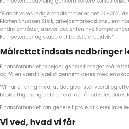
kompetenceudvikling gennem kortere kursusforløb 
”Blandt vores ledige medlemmer er det 30-35%, der f
Morten Knudsen Stick, arbejdsmarkedskonsulent hos F
andre områder, kræver det enten nye kompetencer e
kompetencer og skabe det bedste arbejdsliv”.
Målrettet indsats nedbringer 
Finansforbundet arbejder generelt meget målrettet 
og få en værditilvækst gennem deres medlemskab – 
”Vi har erfaring med, at det giver stor værdi og eff
beskæftigelse igen, bl.a. fordi de får udvidet dere
Finansforbundet kan generelt prale af deres lave l
Vi ved, hvad vi får