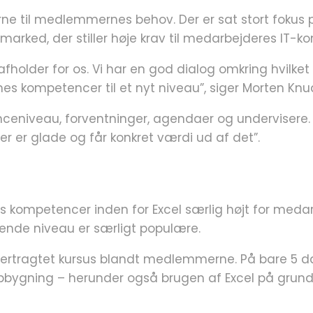
e til medlemmernes behov. Der er sat stort fokus p
arked, der stiller høje krav til medarbejderes IT-k
 afholder for os. Vi har en god dialog omkring hvil
ompetencer til et nyt niveau”, siger Morten Knuds
enceniveau, forventninger, agendaer og undervisere. D
r er glade og får konkret værdi ud af det”.
 kompetencer inden for Excel særlig højt for medarb
ende niveau er særligt populære.
tertragtet kursus blandt medlemmerne. På bare 5 da
 opbygning – herunder også brugen af Excel på gru