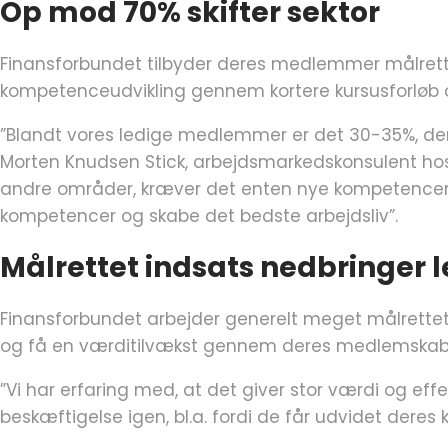
Op mod 70% skifter sektor
Finansforbundet tilbyder deres medlemmer målrett
kompetenceudvikling gennem kortere kursusforløb 
”Blandt vores ledige medlemmer er det 30-35%, der f
Morten Knudsen Stick, arbejdsmarkedskonsulent hos F
andre områder, kræver det enten nye kompetencer e
kompetencer og skabe det bedste arbejdsliv”.
Målrettet indsats nedbringer 
Finansforbundet arbejder generelt meget målrettet 
og få en værditilvækst gennem deres medlemskab – 
”Vi har erfaring med, at det giver stor værdi og eff
beskæftigelse igen, bl.a. fordi de får udvidet dere