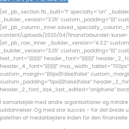
[et_pb_section fb_built=”1″ specialty=”on” _buil
_builder_version=”3.25″ custom_padding=”|||” cus
[et_pb_column_inner saved_specialty_column_typ
content/uploads/2020/04/finansforbundet-kurser-
[et_pb_row_inner _builder_version=”4.3.2″ custo
_builder_version=”3.25″ custom_padding=”|||” cus
text_font=”||||||||” header_font=”||||||||” header_2
header_4_font=”||||||||” max_width_tablet=”700p
custom_margin=”||0px||false|false” custom_margi
custom_padding=”0px||||false|false” header_2_f
header_2_font_size_last_edited=”on|phone” borde
I samarbejde med andre organisationer og mindre v
uddannelser. Og med stor succes – for det brede u
paletten af medarbejdere inden for den finansielle s