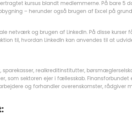
tertragtet kursus blandt medlemmerne. På bare 5 da
 opbygning – herunder også brugen af Excel på gru
e netværk og brugen af LinkedIn. På disse kurser få
ktion til, hvordan LinkedIn kan anvendes til at udvi
sparekasser, realkreditinstitutter, børsmæglerselska
 som sektoren ejer i fællesskab. Finansforbundet er
edarbejdere og forhandler overenskomster, rådgive
: