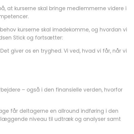
å, at kurserne skal bringe medlemmerne videre i
ompetencer.
ket behov kurserne skal imødekomme, og hvordan vi
en Stick og fortsætter:
et giver os en tryghed. Vi ved, hvad vi får, når vi
ejdere – også i den finansielle verden, hvorfor
ge får deltagerne en allround indføring i den
ndlæggende niveau til udtræk og analyser samt