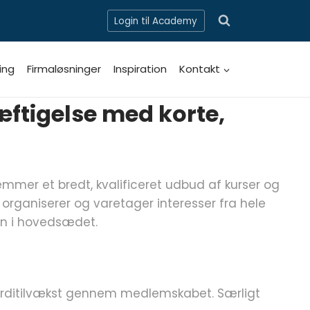
Login til Academy
ing
Firmaløsninger
Inspiration
Kontakt
ftigelse med korte,
mer et bredt, kvalificeret udbud af kurser og
rganiserer og varetager interesser fra hele
ren i hovedsædet.
ærditilvækst gennem medlemskabet. Særligt