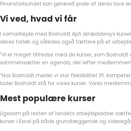
Finansforbundet kan generelt prale af deres lave l
Vi ved, hvad vi får
I samarbejde med Bosholdt ApS skræddersys kursern
deres forløb og således også tættere på et arbejdsm
”Vi er meget tilfredse med de kurser, som Bosholdt
sammensætter en agenda, der løfter medlemmernes k
”Hos Bosholdt møder vi stor fleksibilitet ift. kompet
lader Bosholdt stå for vores kurser. Vores medlemme
Mest populære kurser
Ligesom på resten af landets arbejdspladser sættes
kurser i Excel på både grundlæggende og videregå