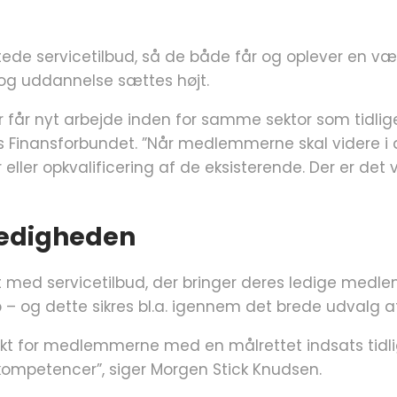
ede servicetilbud, så de både får og oplever en v
og uddannelse sættes højt.
år nyt arbejde inden for samme sektor som tidligere 
inansforbundet. ”Når medlemmerne skal videre i deres
ller opkvalificering af de eksisterende. Der er de
ledigheden
med servicetilbud, der bringer deres ledige medlem
og dette sikres bl.a. igennem det brede udvalg af
ekt for medlemmerne med en målrettet indsats tidligt 
s kompetencer”, siger Morgen Stick Knudsen.