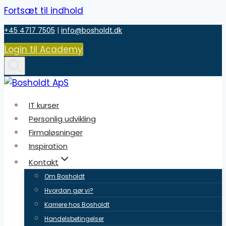
Fortsæt til indhold
+45 4717 7505
|
info@bosholdt.dk
Login til Academy
IT kurser
Personlig udvikling
Firmaløsninger
Inspiration
Kontakt
Om Bosholdt
Hvordan gør vi?
Karriere hos Bosholdt
Handelsbetingelser