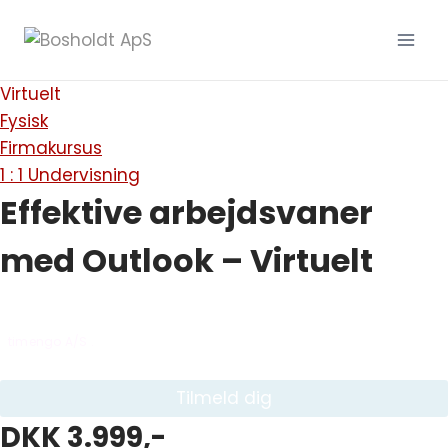
Fortsæt
til
indhold
Virtuelt
Fysisk
Firmakursus
1 : 1 Undervisning
Effektive arbejdsvaner
med Outlook – Virtuelt
Mandag den 26-10-2026 fra kl. 09:00 - 11:00
timengo A/S .
Tilmeld dig
DKK 3.999,-