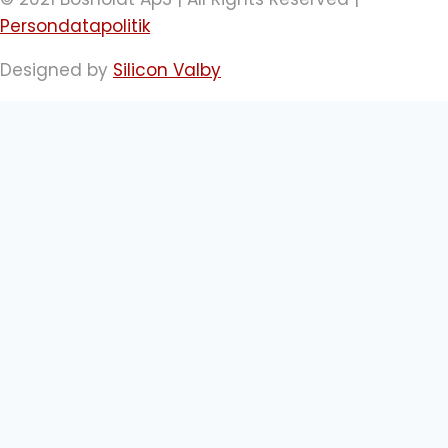
Persondatapolitik
Designed by
Silicon Valby
Firmakurser - Få et tilbud
Hvis flere i virksomheden har det samme
kursusbehov, kan et skræddersyet firmakursus
være en fordelagtig løsning. Det skaber et fælles
grundlag og er ofte billigere og mere nærværende
end individuelle kurser. Kontakt os for et tilbud.
Navn
Firmanavn
Telefon
Email